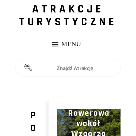
ATRAKCJE
TURYSTYCZNE
Pętla
Pieszo-
Rowerowa
P
wokół
O
Wzgórza