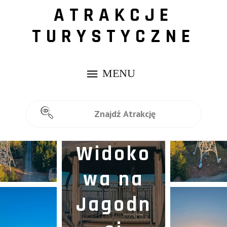
ATRAKCJE
TURYSTYCZNE
Wieża
Widoko
wa na
Jagodn