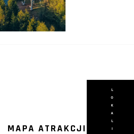
L
O
K
A
L
MAPA ATRAKCJI
I