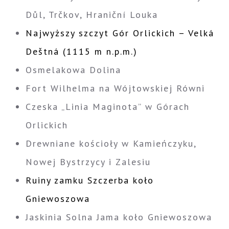
Důl, Trčkov, Hraniční Louka
Najwyższy szczyt Gór Orlickich – Velká
Deštná (1115 m n.p.m.)
Osmelakowa Dolina
Fort Wilhelma na Wójtowskiej Równi
Czeska „Linia Maginota” w Górach
Orlickich
Drewniane kościoły w Kamieńczyku,
Nowej Bystrzycy i Zalesiu
Ruiny zamku Szczerba koło
Gniewoszowa
Jaskinia Solna Jama koło Gniewoszowa