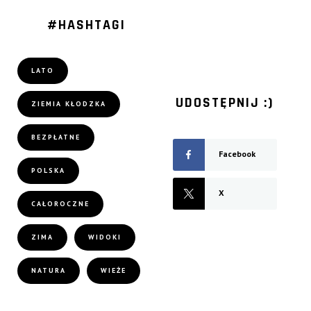
#HASHTAGI
LATO
UDOSTĘPNIJ :)
ZIEMIA KŁODZKA
BEZPŁATNE
Facebook
POLSKA
X
CAŁOROCZNE
ZIMA
WIDOKI
NATURA
WIEŻE