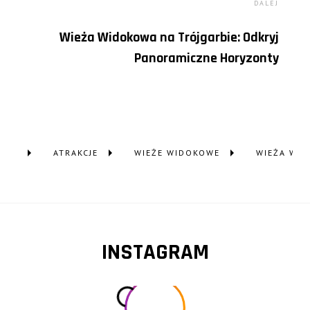
DALEJ
Wieża Widokowa na Trójgarbie: Odkryj
Panoramiczne Horyzonty
ZNE
ATRAKCJE
WIEŻE WIDOKOWE
WIEŻA WID
INSTAGRAM