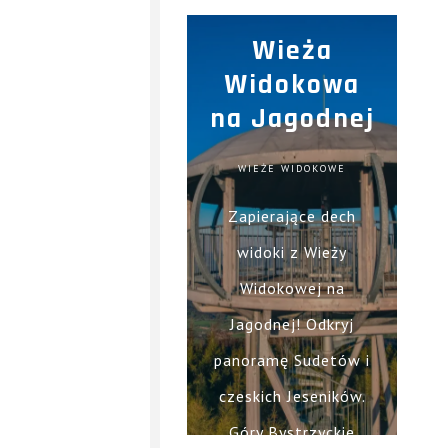
ł
oferuje panoramiczny
O
a
Wieża
widok n...
t
K
Widokowa
n
na Jagodnej
O
e
W
WIEŻE WIDOKOWE
S
Zapierające dech
e
E
z
widoki z Wieży
T
o
Widokowej na
n
W
Jagodnej! Odkryj
C
panoramę Sudetów i
I
T
a
czeskich Jeseników.
y
E
ł
Góry Bystrzyckie
p
o