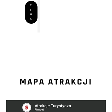
Z
I
M
A
MAPA ATRAKCJI