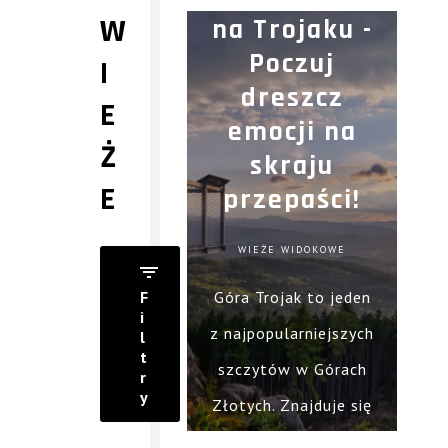
W
na Trojaku -
Poczuj
I
dreszcz
E
emocji na
Ż
skraju
E
przepaści!
WIEŻE WIDOKOWE
F
Góra Trojak to jeden
i
z najpopularniejszych
l
t
szczytów w Górach
r
y
Złotych. Znajduje się
w pobliżu Lądka-