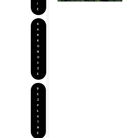
I
niezapomniane
E
panoramy czekają na
K
Ciebie!
A
R
K
O
N
O
S
Z
E
B
E
Z
P
Ł
A
T
N
E