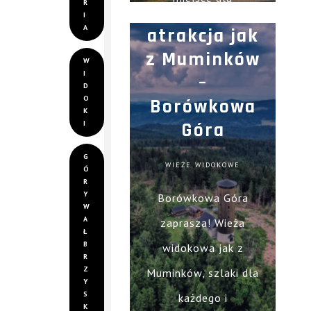
R
Widokowa
I
miłośników przyrody i
A
atrakcja jak
fotografii.
z Muminków
W
I
–
D
O
Borówkowa
K
Góra
I
G
WIEŻE WIDOKOWE
Ó
R
Y
Borówkowa Góra
W
A
zaprasza! Wieża
Ł
B
widokowa jak z
R
Z
Muminków, szlaki dla
Y
S
każdego i
K