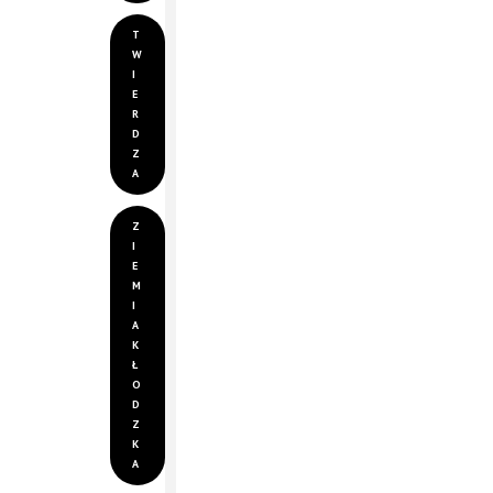
T
W
I
E
R
D
Z
A
Z
I
E
M
I
A
K
Ł
O
D
Z
K
A