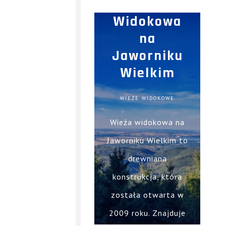
Wieża
położona na szczycie
Widokowa
I
góry o tej samej
na
E
nazwie, w gminie
Jaworniku
Międzylesie.
Wielkim
N
A
WIEŻE WIDOKOWE
T
Wieża widokowa na
Jaworniku Wielkim to
U
drewniana
R
konstrukcja, która
A
została otwarta w
2009 roku. Znajduje
R
Wieża