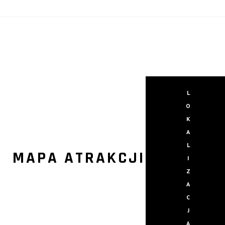
L
O
K
A
L
MAPA ATRAKCJI
I
Z
A
C
J
A