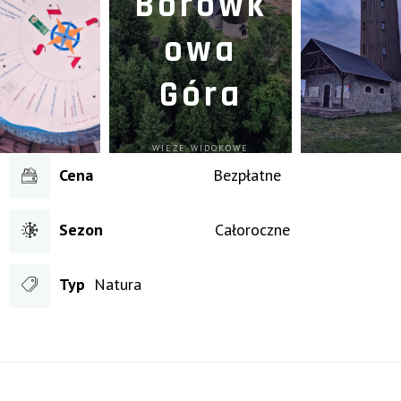
Borówk
owa
Góra
WIEŻE WIDOKOWE
Cena
Bezpłatne
Sezon
Całoroczne
Typ
Natura