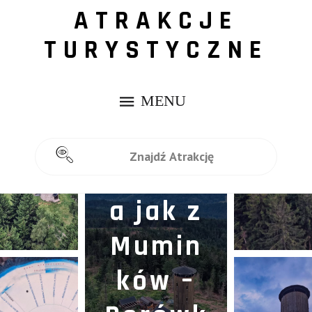
ATRAKCJE
TURYSTYCZNE
Widoko
wa
atrakcj
a jak z
Mumin
ków –