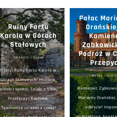
Pałac Mar
Ruiny Fortu
Orańskie
Karola w Górach
Kamień
Stołowych
Ząbkowic
Podróż w C
TWIERDZE I ZAMKI
Przepy
Odkryj Ruiny Fortu Karola w
MUZEA / ZABYT
Górach Stołowych! Historia,
Kamieniec Ząbkowic
widoki i spokój. Szlaki z Lisiej
Marianny Orańskiej
Przełęczy i Karłowa.
odkrycie! Impon
Tajemnicza strażnica czeka!
architektura, bogata 