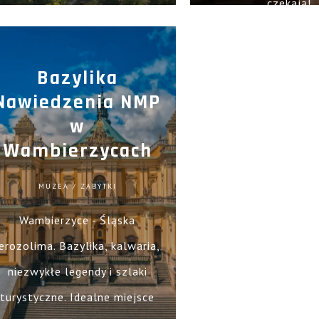
czekają!
istorycznych strojach i odkryj
liczne atrakcje!
Bazylika
Nawiedzenia NMP
w
Wambierzycach
MUZEA / ZABYTKI
Wambierzyce - Śląska
erozolima. Bazylika, kalwaria,
niezwykłe legendy i szlaki
turystyczne. Idealne miejsce