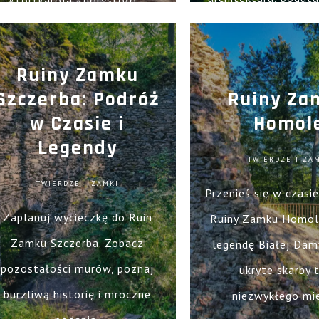
#fortkarola #górystoło...
malownicze krajo
Ruiny Zamku
Szczerba: Podróż
Ruiny Za
w Czasie i
Homol
Legendy
TWIERDZE I ZA
TWIERDZE I ZAMKI
Przenieś się w czasi
Zaplanuj wycieczkę do Ruin
Ruiny Zamku Homol
Zamku Szczerba. Zobacz
legendę Białej Damy
pozostałości murów, poznaj
ukryte skarby 
burzliwą historię i mroczne
niezwykłego mie