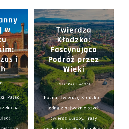
ianny
j w
Twierdza
cu
Kłodzko:
kim:
Fascynująca
zas i
Podróż przez
ch
Wieki
KI
TWIERDZE I ZAMKI
ki: Pałac
Poznaj Twierdzę Kłodzko –
 czeka na
jedną z najważniejszych
ująca
twierdz Europy. Trasy
historia i
zwiedzania i widoki czekają.