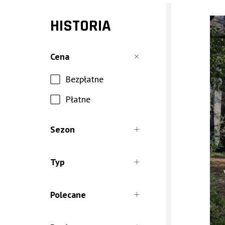
HISTORIA
Cena
Bezpłatne
Płatne
Sezon
Całoroczne
Typ
Lato
Jaskinia
Zima
Polecane
Natura
W Słoneczny Dzień