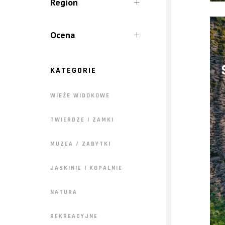
Region
W Deszczowy Dzień
Góry Sowie
Dla Dzieci
Ocena
Góry Stołowe
Ziemia Kłodzka
KATEGORIE
WIEŻE WIDOKOWE
TWIERDZE I ZAMKI
MUZEA / ZABYTKI
JASKINIE I KOPALNIE
NATURA
REKREACYJNE