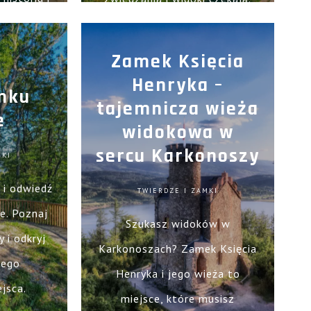
brazy.
Zamek Księcia
Henryka –
mku
tajemnicza wieża
e
widokowa w
sercu Karkonoszy
MKI
e i odwiedź
TWIERDZE I ZAMKI
e. Poznaj
Szukasz widoków w
 i odkryj
Karkonoszach? Zamek Księcia
tego
Henryka i jego wieża to
jsca.
miejsce, które musisz