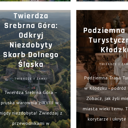
podania.
Twierdza
Srebrna Góra:
Podziemna 
Odkryj
Turystycz
Niezdobyty
Kłodzk
Skarb Dolnego
Śląska
TWIERDZE I ZA
Podziemna Trasa Tu
TWIERDZE I ZAMKI
w Kłodzku - podróż 
Twierdza Srebrna Góra –
Zobacz, jak żyli m
pruska warownia z XVIII w.,
miasta wieki temu. 
nigdy niezdobyta! Zwiedzaj z
korytarze i ukryte 
przewodnikami w