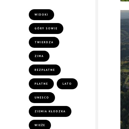
WIDOKI
GÓRY SOWIE
TWIERDZA
ZIMA
BEZPŁATNE
PŁATNE
LATO
UNESCO
ZIEMIA KŁODZKA
WIEŻE