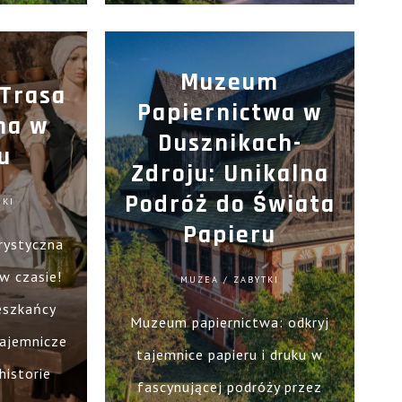
zobaczyć!
Muzeum
Trasa
Papiernictwa w
na w
Dusznikach-
u
Zdroju: Unikalna
Podróż do Świata
MKI
Papieru
rystyczna
w czasie!
MUZEA / ZABYTKI
ieszkańcy
Muzeum papiernictwa: odkryj
Tajemnicze
tajemnice papieru i druku w
historie
fascynującej podróży przez