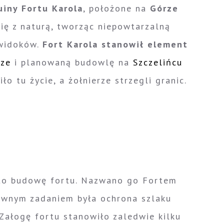
uiny Fortu Karola
, położone na
Górze
 się z naturą, tworząc niepowtarzalną
 widoków.
Fort Karola stanowił element
rze
i planowaną budowlę na
Szczelińcu
ło tu życie, a żołnierze strzegli granic.
zęto budowę fortu. Nazwano go Fortem
łównym zadaniem była ochrona szlaku
 Załogę fortu stanowiło zaledwie kilku