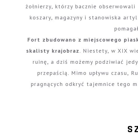
żołnierzy, którzy bacznie obserwowal
koszary, magazyny i stanowiska arty
pomagał 
Fort zbudowano z miejscowego pias
skalisty krajobraz
. Niestety, w XIX w
ruinę, a dziś możemy podziwiać je
przepaścią. Mimo upływu czasu, R
pragnących odkryć tajemnice tego mi
S