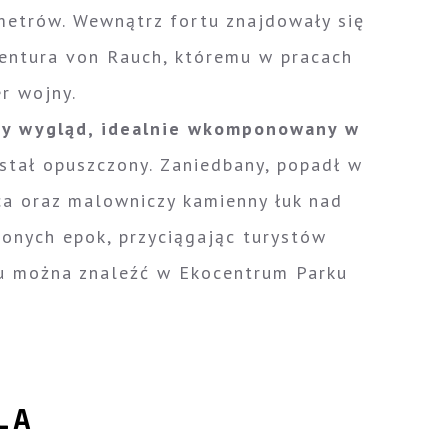
metrów. Wewnątrz fortu znajdowały się
wentura von Rauch, któremu w pracach
er wojny.
wy wygląd, idealnie wkomponowany w
został opuszczony. Zaniedbany, popadł w
a oraz malowniczy kamienny łuk nad
onych epok, przyciągając turystów
rtu można znaleźć w Ekocentrum Parku
LA