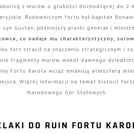
i okolicę z murów o grubości dochodzącej do 2 
leryjskie. Budowniczym fortu był kapitan Bona
syn Gustav, późniejszy pruski generał i minist
kowca, co nadaje mu charakterystyczny, suro
ieku fort stracił na znaczeniu strategicznym i 
dynie fragmenty murów wokół dawnego dziedzińc
uiny Fortu Karola wciąż emanują atmosferą mini
ejsca. Więcej informacji na temat historii fo
Narodowego Gór Stołowych.
ZLAKI DO RUIN FORTU KARO