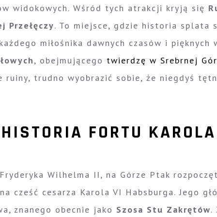
ów widokowych. Wśród tych atrakcji kryją się
R
ej Przełęczy
. To miejsce, gdzie historia splata
 każdego miłośnika dawnych czasów i pięknych
ołowych
, obejmującego
twierdzę w Srebrnej Gó
 ruiny, trudno wyobrazić sobie, że niegdyś tętni
HISTORIA FORTU KAROLA
s Fryderyka Wilhelma II, na Górze Ptak rozpoc
) na cześć cesarza Karola VI Habsburga. Jego g
a, znanego obecnie jako
Szosa Stu Zakrętów
.