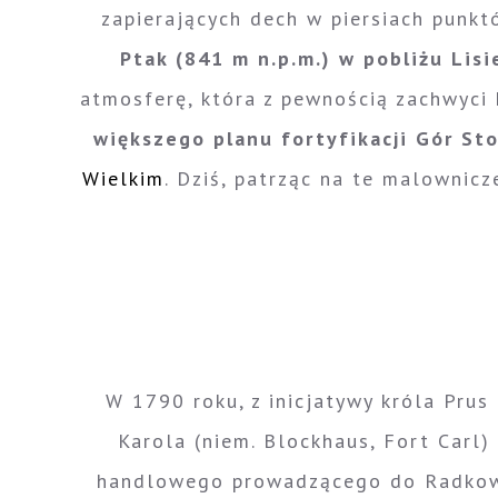
zapierających dech w piersiach punkt
Ptak (841 m n.p.m.) w pobliżu Lisi
atmosferę, która z pewnością zachwyci
większego planu fortyfikacji Gór St
Wielkim
. Dziś, patrząc na te malownicze
W 1790 roku, z inicjatywy króla Pru
Karola (niem. Blockhaus, Fort Carl
handlowego prowadzącego do Radkow