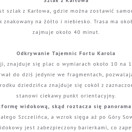
Szlak z Karłowa
st szlak z Karłowa, gdzie można zostawić samo
 znakowany na żółto i niebiesko. Trasa ma okoł
zajmuje około 40 minut.
Odkrywanie Tajemnic Fortu Karola
i, znajduje się plac o wymiarach około 10 na 1
rwał do dziś jedynie we fragmentach, pozwalają
odku dziedzińca znajduje się cokół z zaznaczo
stanowi ciekawy punkt orientacyjny.
tformę widokową, skąd roztacza się panorama
Małego Szczelińca, a wzrok sięga aż po Góry So
widokowy jest zabezpieczony barierkami, co za