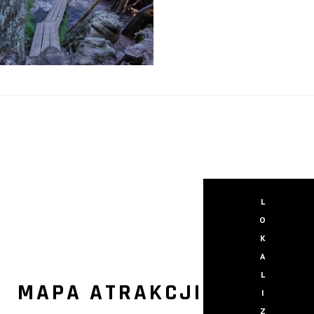
L
O
K
A
L
MAPA ATRAKCJI
I
Z