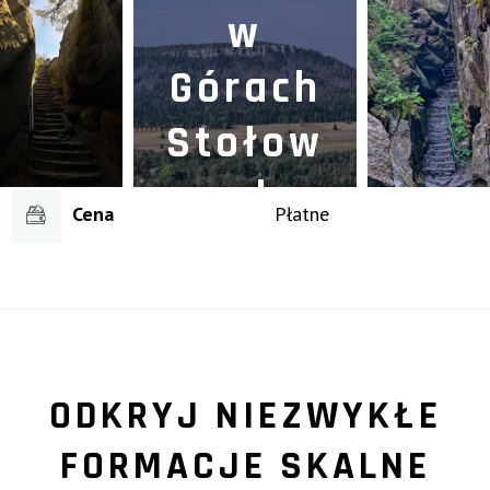
w
Górach
Stołow
ych
Cena
Płatne
NATURA
ODKRYJ NIEZWYKŁE
FORMACJE SKALNE