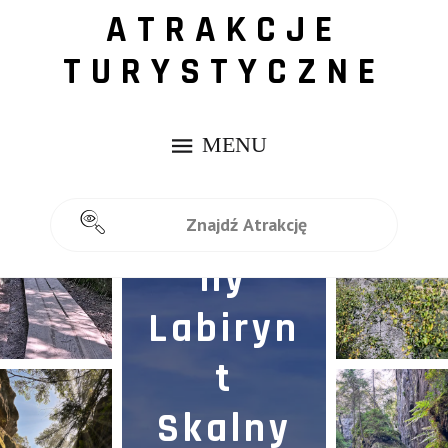
ATRAKCJE
TURYSTYCZNE
Szczeli
niec
Wielki:
Magicz
ny
Labiryn
t
Skalny