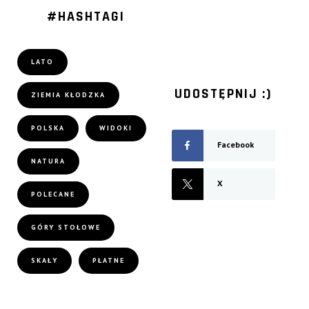
#HASHTAGI
LATO
UDOSTĘPNIJ :)
ZIEMIA KŁODZKA
POLSKA
WIDOKI
Facebook
NATURA
X
POLECANE
GÓRY STOŁOWE
SKAŁY
PŁATNE