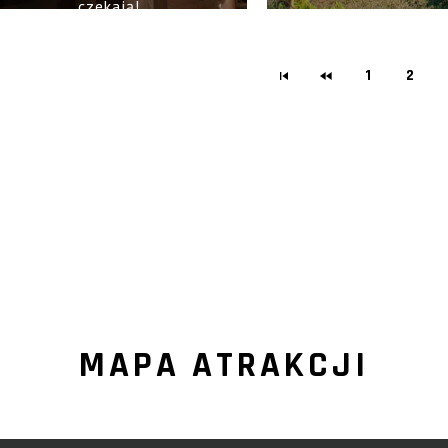
czekają!
historię i techno
1
2
MAPA ATRAKCJI