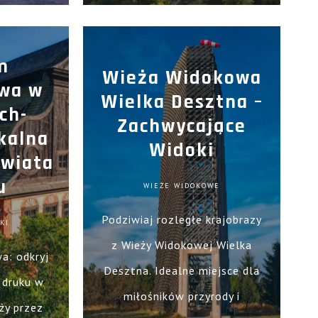
historycznych strojach i odkryj
liczne atrakcje!
m
Wieża Widokowa
twa w
Wielka Desztna –
ch-
Zachwycające
kalna
Widoki
Świata
u
WIEŻE WIDOKOWE
Podziwiaj rozległe krajobrazy
KI
z Wieży Widokowej Wielka
a: odkryj
Desztna. Idealne miejsce dla
i druku w
miłośników przyrody i
ży przez