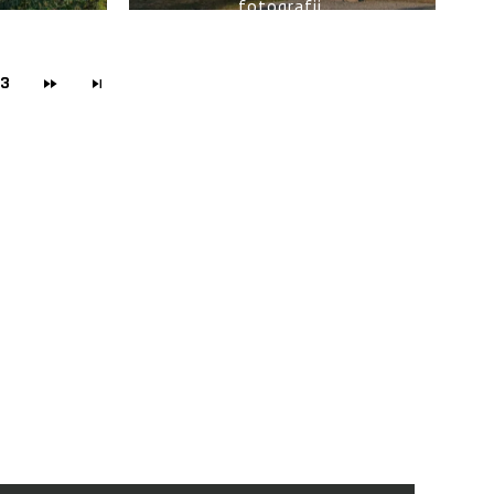
fotografii.
logię.
3