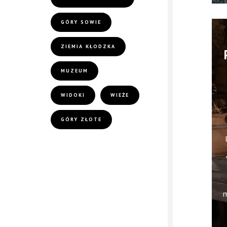
GÓRY SOWIE
ZIEMIA KŁODZKA
MUZEUM
WIDOKI
WIEŻE
GÓRY ZŁOTE