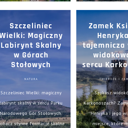
podania.
Szczeliniec
Zamek Ksi
Wielki: Magiczny
Henryka
Labirynt Skalny
tajemnicza
w Górach
widokow
Stołowych
sercu Kark
NATURA
TWIERDZE I ZA
Szczeliniec Wielki: magiczny
Szukasz widok
labirynt skalny w sercu Parku
Karkonoszach? Zame
Narodowego Gór Stołowych.
Henryka i jego w
obacz słynne formacje skalne
miejsce, które 