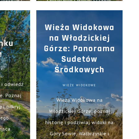
brazy.
Wieża Widokowa
na Włodzickiej
mku
Górze: Panorama
e
Sudetów
Środkowych
MKI
e i odwiedź
WIEŻE WIDOKOWE
e. Poznaj
Wieża Widokowa na
 i odkryj
Włodzickiej Górze: poznaj
tego
historię i podziwiaj widoki na
jsca.
Góry Sowie, Wałbrzyskie i