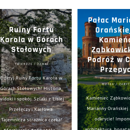
Pałac Mar
Ruiny Fortu
Orańskie
Karola w Górach
Kamień
Stołowych
Ząbkowic
Podróż w C
TWIERDZE I ZAMKI
Przepy
Odkryj Ruiny Fortu Karola w
MUZEA / ZABYT
Górach Stołowych! Historia,
Kamieniec Ząbkowic
widoki i spokój. Szlaki z Lisiej
Marianny Orańskiej
Przełęczy i Karłowa.
odkrycie! Impon
Tajemnicza strażnica czeka!
architektura, bogata 