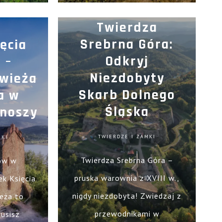
Kamienne.
Twierdza
Srebrna Góra:
ęcia
Odkryj
 –
Niezdobyty
 wieża
Skarb Dolnego
a w
Śląska
onoszy
TWIERDZE I ZAMKI
MKI
Twierdza Srebrna Góra –
ów w
pruska warownia z XVIII w.,
k Księcia
nigdy niezdobyta! Zwiedzaj z
ieża to
przewodnikami w
musisz