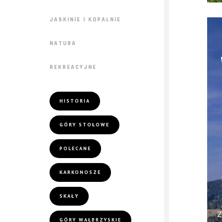
JASKINIE I KOPALNIE
NATURA
REKREACYJNE
HISTORIA
GÓRY STOŁOWE
POLECANE
KARKONOSZE
SKAŁY
Z
GÓRY WAŁBRZYSKIE