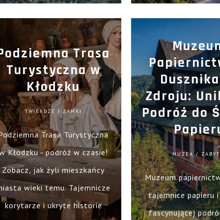
i poczuj dreszczyk przygody!
zobaczyć!
Muzeu
Podziemna Trasa
Papiernic
Turystyczna w
Dusznika
Kłodzku
Zdroju: Uni
Podróż do 
TWIERDZE I ZAMKI
Papier
Podziemna Trasa Turystyczna
w Kłodzku - podróż w czasie!
MUZEA / ZABYT
Zobacz, jak żyli mieszkańcy
Muzeum papiernictw
miasta wieki temu. Tajemnicze
tajemnice papieru 
korytarze i ukryte historie
fascynującej podró