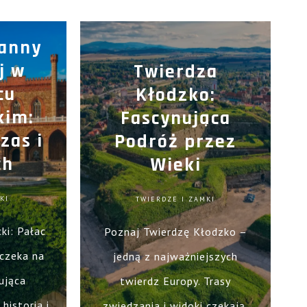
ianny
j w
Twierdza
cu
Kłodzko:
kim:
Fascynująca
zas i
Podróż przez
ch
Wieki
KI
TWIERDZE I ZAMKI
ki: Pałac
Poznaj Twierdzę Kłodzko –
 czeka na
jedną z najważniejszych
ująca
twierdz Europy. Trasy
historia i
zwiedzania i widoki czekają.