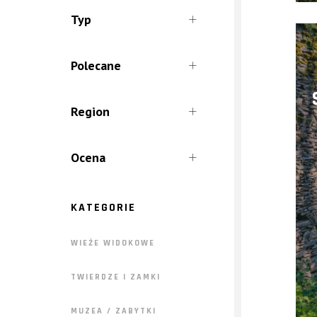
Całoroczne
Typ
Lato
Jaskinia
Zima
Polecane
Natura
W Słoneczny Dzień
Region
W Deszczowy Dzień
Góry Sowie
Dla Dzieci
Ocena
Góry Stołowe
Ziemia Kłodzka
KATEGORIE
WIEŻE WIDOKOWE
TWIERDZE I ZAMKI
MUZEA / ZABYTKI