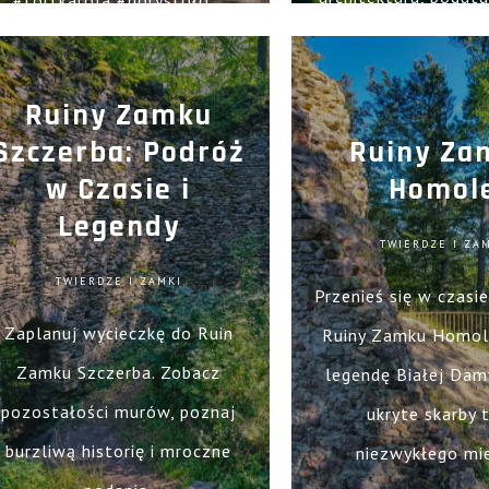
#fortkarola #górystoło...
malownicze krajo
Ruiny Zamku
Szczerba: Podróż
Ruiny Za
w Czasie i
Homol
Legendy
TWIERDZE I ZA
TWIERDZE I ZAMKI
Przenieś się w czasi
Zaplanuj wycieczkę do Ruin
Ruiny Zamku Homol
Zamku Szczerba. Zobacz
legendę Białej Damy
pozostałości murów, poznaj
ukryte skarby 
burzliwą historię i mroczne
niezwykłego mie